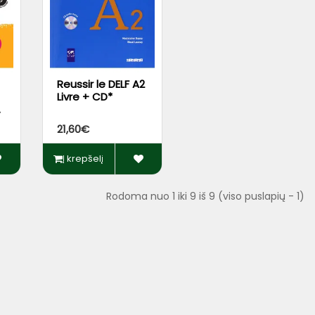
Reussir le DELF A2
Livre + CD*
.
p
21,60€
Į krepšelį
Rodoma nuo 1 iki 9 iš 9 (viso puslapių - 1)