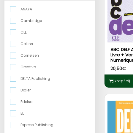
ANAYA
Cambridge
CLE
Collins
ABC DELF A
Livre + Ve
Cornelsen
Numeriqu
Interactiv
Creativo
20,50€
DELTA Publishing
Į krepšelį
Didier
Edelsa
ELI
Express Publishing