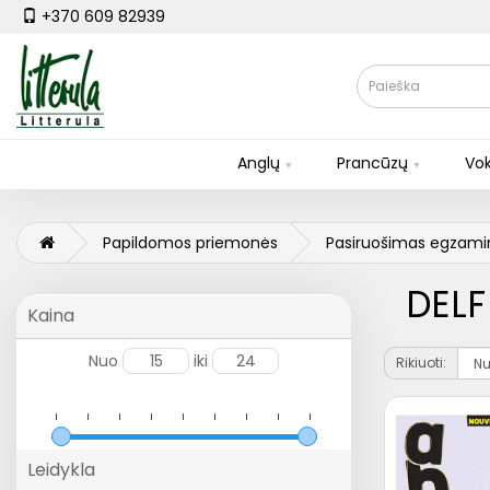
+370 609 82939
Anglų
Prancūzų
Vok
Papildomos priemonės
Pasiruošimas egzam
DELF
Kaina
Nuo
iki
Rikiuoti:
Leidykla