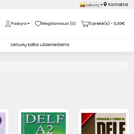
Kontaktai
Lietuvių
Paskyra
Mėgstamiausi (0)
0 prekė(s) - 0,00€
Lietuvių kalba užsieniečiams