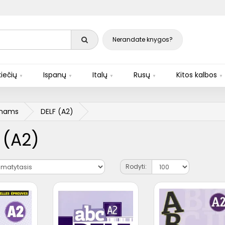
Nerandate knygos?
iečių
Ispanų
Italų
Rusų
Kitos kalbos
inams
DELF (A2)
 (A2)
Rodyti: