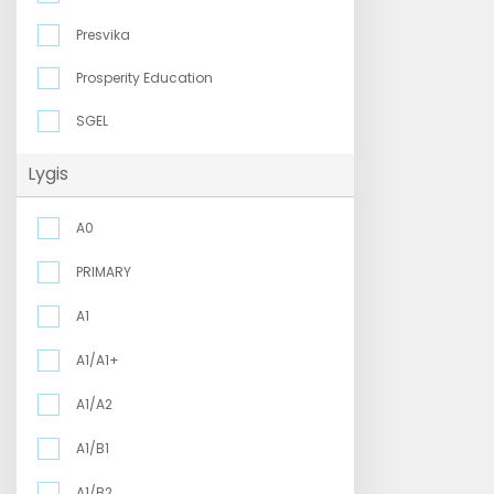
Presvika
Prosperity Education
SGEL
Lygis
A0
PRIMARY
A1
A1/A1+
A1/A2
A1/B1
A1/B2