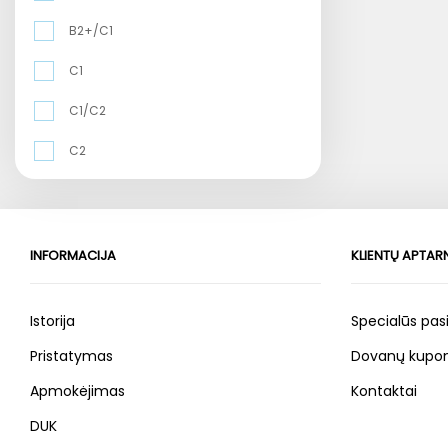
B2+/C1
C1
C1/C2
C2
INFORMACIJA
KLIENTŲ APTA
Istorija
Specialūs pas
Pristatymas
Dovanų kupon
Apmokėjimas
Kontaktai
DUK