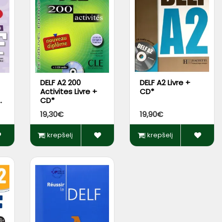
DELF A2 200
DELF A2 Livre +
Activites Livre +
CD*
+
CD*
19,30€
19,90€
Į krepšelį
Į krepšelį