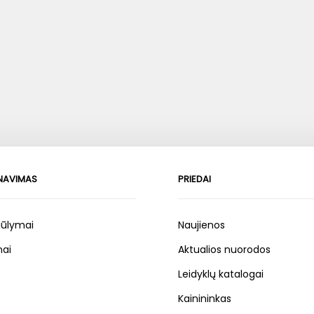
RNAVIMAS
PRIEDAI
iūlymai
Naujienos
ai
Aktualios nuorodos
Leidyklų katalogai
Kainininkas