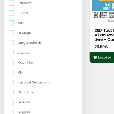
Hachette
Hueber
Klett
DELF Tout 
La Spiga
A2 Nouvea
Livre + Co
Langenscheidt
23,50€
Litterula
Į krepšelį
Macmillan
MM
National Geographic
Oxford up
Pearson
Penguin