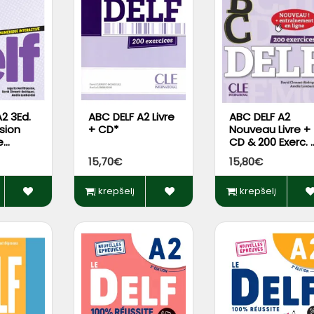
2 3Ed.
ABC DELF A2 Livre
ABC DELF A2
rsion
+ CD*
Nouveau Livre +
e
CD & 200 Exerc. 
e
Appli*
15,70€
15,80€
Į krepšelį
Į krepšelį