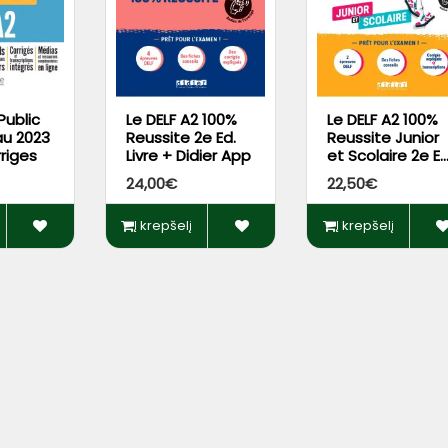
Public
Le DELF A2 100%
Le DELF A2 100%
u 2023
Reussite 2e Ed.
Reussite Junior
rriges
Livre + Didier App
et Scolaire 2e Ed
Livre + Didier Ap
24,00€
22,50€
Į krepšelį
Į krepšelį