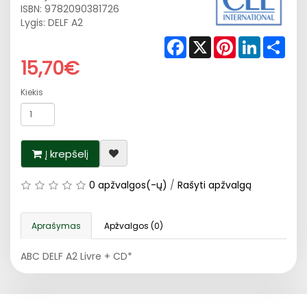
ISBN:
9782090381726
Lygis: DELF A2
Facebook
X
Pinterest
LinkedIn
Shar
15,70€
Kiekis
Į krepšelį
0 apžvalgos(-ų)
/
Rašyti apžvalgą
Aprašymas
Apžvalgos (0)
ABC DELF A2 Livre + CD*