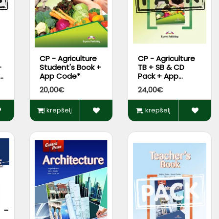
CP - Agriculture
CP - Agriculture
+
Student's Book +
TB + SB & CD
ne
App Code*
Pack + App
s
Code*
20,00€
24,00€
Į krepšelį
Į krepšelį