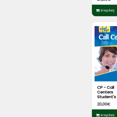
Į krepšelį
CP - Call
Centers
Student's
App Code
20,00€
Į krepšelį