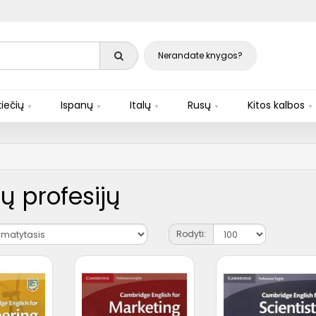
Nerandate knygos?
iečių
Ispanų
Italų
Rusų
Kitos kalbos
ių profesijų
Rodyti: