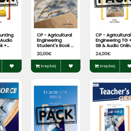
unting
CP - Agricultural
CP - Agricultural
 Audio
Engineering
Engineering TG 
ck +
Student's Book +
SB & Audio Onli
 App
DigiBooks App
Pack + DigiBook
20,00€
24,00€
App
Į krepšelį
Į krepšelį