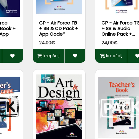
orce
CP - Air Force TB
CP - Air Force T
 Book +
+ SB & CD Pack +
+ SB & Audio
 App
App Code*
Online Pack +
DigiBooks App
24,00€
24,00€
Į krepšelį
Į krepšelį