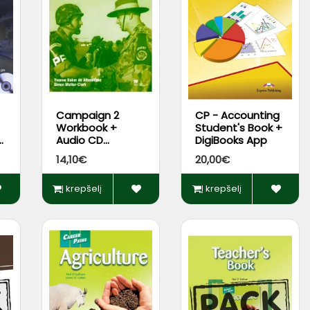
Campaign 2
CP - Accounting
Workbook +
Student's Book +
+
Audio CD
DigiBooks App
(pratybos)*
14,10€
20,00€
Į krepšelį
Į krepšelį