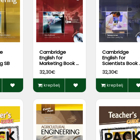
e
Cambridge
Cambridge
English for
English for
ng SB
Marketing Book +
Scientists Book 
Audio CD*
Audio CDs*
32,30€
32,30€
Į krepšelį
Į krepšelį