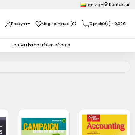
Kontaktai
Lietuvių
Paskyra
Mėgstamiausi (0)
0 prekė(s) - 0,00€
Lietuvių kalba užsieniečiams