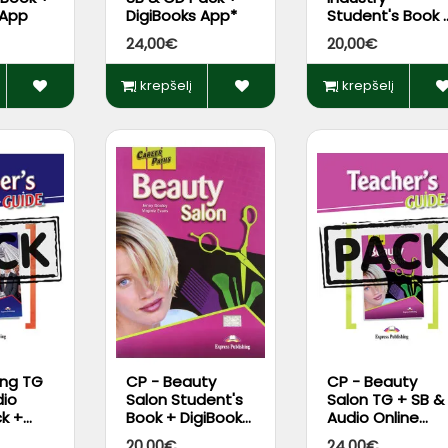
 App
DigiBooks App*
Student's Book 
DigiBooks App
24,00€
20,00€
Į krepšelį
Į krepšelį
ing TG
CP - Beauty
CP - Beauty
dio
Salon Student's
Salon TG + SB &
ck +
Book + DigiBooks
Audio Online
 App
App
Pack + DigiBook
20,00€
24,00€