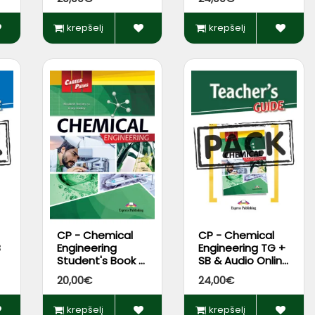
App
Į krepšelį
Į krepšelį
CP - Chemical
CP - Chemical
B
Engineering
Engineering TG +
Student's Book +
SB & Audio Online
s
DigiBooks App
Pack + DigiBooks
20,00€
24,00€
App
Į krepšelį
Į krepšelį