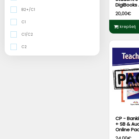
DigiBooks
B2+/C1
20,00€
C1
Į krepšelį
C1/C2
C2
CP - Bank
+ SB & Au
Online Pa
DigiBooks
24,00€