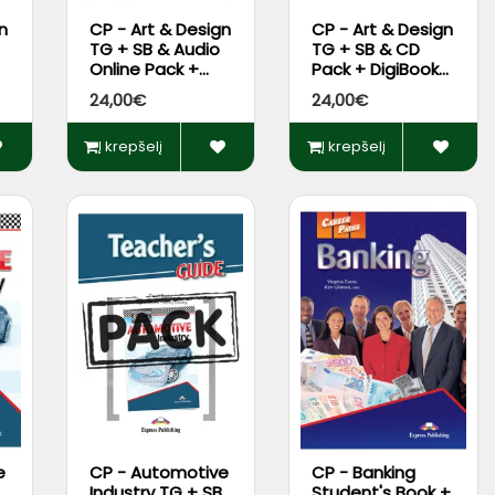
n
CP - Art & Design
CP - Art & Design
TG + SB & Audio
TG + SB & CD
Online Pack +
Pack + DigiBooks
DigiBooks App
App*
24,00€
24,00€
Į krepšelį
Į krepšelį
e
CP - Automotive
CP - Banking
Industry TG + SB
Student's Book +