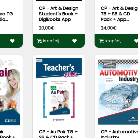
CP - Art & Design
CP - Art & Desig
ure TG
Student's Book +
TB + SB & CD
dio
DigiBooks App
Pack + App
ck +
Code*
20,00€
24,00€
 App
Į krepšelį
Į krepšelį
ir
CP - Au Pair TG +
CP - Automotiv
 Book +
SB & CD Pack +
Industry