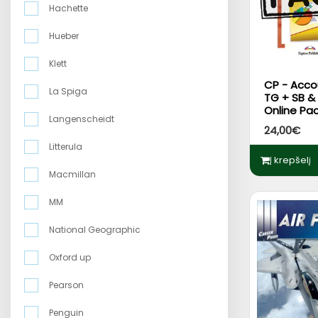
Hachette
Hueber
Klett
CP - Acco
La Spiga
TG + SB &
Online Pa
Langenscheidt
DigiBooks
24,00€
Litterula
Į krepšelį
Macmillan
MM
National Geographic
Oxford up
Pearson
Penguin