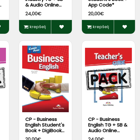
+
& Audio Online
App Code*
Pack + DigiBooks
24,00€
20,00€
App
Į krepšelį
Į krepšelį
CP - Business
CP - Business
English Student's
English TG + SB &
Book + DigiBooks
Audio Online
s
App
Pack + DigiBooks
20,00€
24,00€