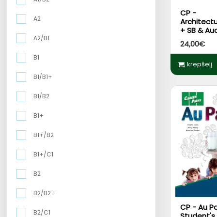
CP -
A2
Architect
+ SB & Au
Online Pa
A2/B1
24,00€
DigiBooks
B1
Į krepšelį
B1/B1+
B1/B2
B1+
B1+/B2
B1+/C1
B2
B2/B2+
CP - Au Pa
B2/C1
Student's