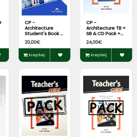
G
CP -
CP -
Architecture
Architecture TB +
Student's Book +
SB & CD Pack +
DigiBooks App
App Code*
20,00€
24,00€
Į krepšelį
Į krepšelį