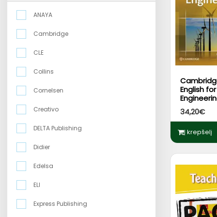
ANAYA
Cambridge
CLE
Collins
Cambridg
English for
Cornelsen
Engineeri
Creativo
34,20€
DELTA Publishing
Į krepšelį
Didier
Edelsa
ELI
Express Publishing