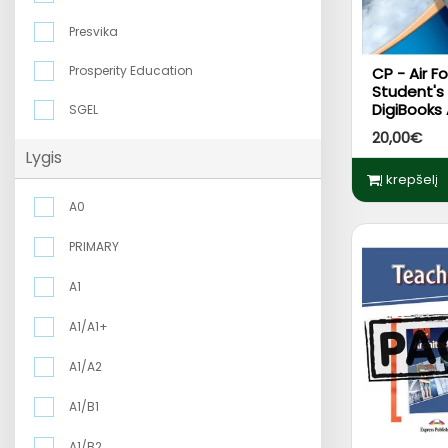
Presvika
Prosperity Education
CP - Air F
Student's
DigiBooks
SGEL
20,00€
Lygis
Į krepšelį
A0
PRIMARY
A1
A1/A1+
A1/A2
A1/B1
A1/B2