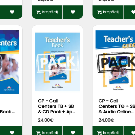
App
Į krepšelį
Į krepšelį
CP - Call
CP - Call
Centers TB + SB
Centers TG + S
 Book +
& CD Pack + App
& Audio Online
*
Code*
Pack + DigiBook
24,00€
24,00€
App
Į krepšelį
Į krepšelį