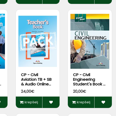
CP - Civil
CP - Civil
Aviation TB + SB
Engineering
+
& Audio Online
Student's Book +
Pack + DigiBooks
DigiBooks App
24,00€
20,00€
App
Į krepšelį
Į krepšelį