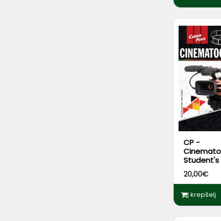
CP -
Cinemato
Student's
DigiBooks
20,00€
Į krepšelį