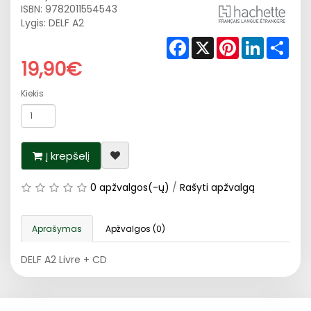
ISBN:
9782011554543
Lygis: DELF A2
Facebook
X
Pinterest
LinkedIn
Shar
19,90€
Kiekis
Į krepšelį
0 apžvalgos(-ų)
/
Rašyti apžvalgą
Aprašymas
Apžvalgos (0)
DELF A2 Livre + CD