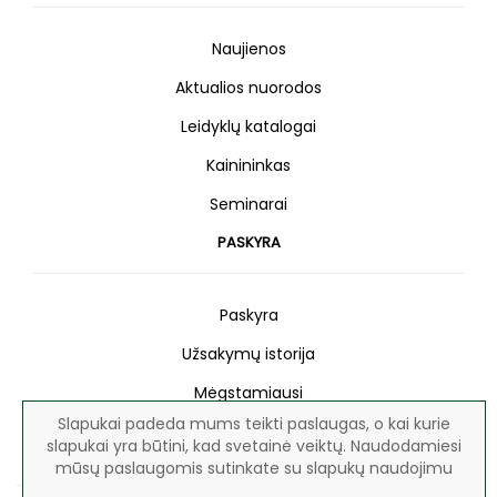
Naujienos
Aktualios nuorodos
Leidyklų katalogai
Kainininkas
Seminarai
PASKYRA
Paskyra
Užsakymų istorija
Mėgstamiausi
Slapukai padeda mums teikti paslaugas, o kai kurie
Naujienlaiškis
slapukai yra būtini, kad svetainė veiktų. Naudodamiesi
mūsų paslaugomis sutinkate su slapukų naudojimu