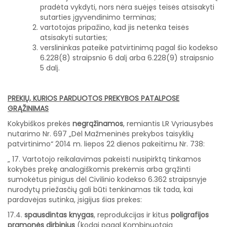
pradėta vykdyti, nors nėra suėjęs teisės atsisakyti
sutarties įgyvendinimo terminas;
vartotojas pripažino, kad jis netenka teisės
atsisakyti sutarties;
verslininkas pateikė patvirtinimą pagal šio kodekso
6.228(8) straipsnio 6 dalį arba 6.228(9) straipsnio
5 dalį.
PREKIŲ, KURIOS PARDUOTOS PREKYBOS PATALPOSE
GRĄŽINIMAS
Kokybiškos prekės
negrąžinamos
,
remiantis LR Vyriausybės
nutarimo Nr. 697 „Dėl Mažmeninės prekybos taisyklių
patvirtinimo“ 2014 m. liepos 22 dienos pakeitimu Nr. 738:
„
17. Vartotojo reikalavimas pakeisti nusipirktą tinkamos
kokybės prekę analogiškomis prekėmis arba grąžinti
sumokėtus pinigus dėl Civilinio kodekso 6.362 straipsnyje
nurodytų priežasčių gali būti tenkinamas tik tada, kai
pardavėjas sutinka, įsigijus šias prekes:
17.4.
spausdintas knygas
, reprodukcijas ir kitus
poligrafijos
pramonės dirbinius
(kodai pagal Kombinuotąją