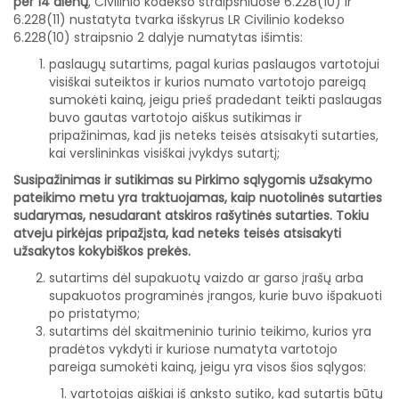
per 14 dienų
, Civilinio kodekso straipsniuose 6.228(10) ir
6.228(11) nustatyta tvarka išskyrus LR Civilinio kodekso
6.228(10) straipsnio 2 dalyje numatytas išimtis:
paslaugų sutartims, pagal kurias paslaugos vartotojui
visiškai suteiktos ir kurios numato vartotojo pareigą
sumokėti kainą, jeigu prieš pradedant teikti paslaugas
buvo gautas vartotojo aiškus sutikimas ir
pripažinimas, kad jis neteks teisės atsisakyti sutarties,
kai verslininkas visiškai įvykdys sutartį;
Susipažinimas ir sutikimas su Pirkimo sąlygomis užsakymo
pateikimo metu yra traktuojamas, kaip nuotolinės sutarties
sudarymas, nesudarant atskiros rašytinės sutarties. Tokiu
atveju pirkėjas pripažįsta, kad neteks teisės atsisakyti
užsakytos kokybiškos prekės.
sutartims dėl supakuotų vaizdo ar garso įrašų arba
supakuotos programinės įrangos, kurie buvo išpakuoti
po pristatymo;
sutartims dėl skaitmeninio turinio teikimo, kurios yra
pradėtos vykdyti ir kuriose numatyta vartotojo
pareiga sumokėti kainą, jeigu yra visos šios sąlygos:
vartotojas aiškiai iš anksto sutiko, kad sutartis būtų