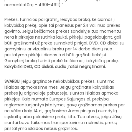
nomenklatūrą – 4901–4911);“
Prekės, turinčios poligrafinį, leidybos broką, keičiamos į
kokybišką prekę, apie tai pranešus per 24 val. nuo prekės
gavimo. Jeigu keičiamos prekės sandėlyje tuo momentu
nėra ir pirkėjas nesutinka laukti, pirkėjui pageidaujant, gali
būti grąžinami už prekę sumokėti pinigai. DVD, CD diskai su
gamybiniu ar vizualiniu broku per 14 darbo dienų nuo
pristatymo pirkėjui dienos turi būti grąžinti tiekėjui.
Gamybinį broką turinti prekė keičiama į kokybišką prekę.
Kokybiški DVD, CD diskai, audio įrašai negrąžinami.
SVARBU:
jeigu grąžinate nekokybiškas prekes, siuntimo
išlaidas apmokėsime mes. Jeigu grąžinate kokybiškas
prekes jų originalioje pakuotėje, siuntos išlaidas apmoka
pirkėjas. Kaip numato Europos Sąjungos el. prekybą
reglamentuojantys įstatymai, gavę grąžinamas prekes per
ne vėliau kaip 14 d., grąžinsime Jums pinigus į nurodytą
sąskaitą arba pakeisime prekę kita. Tuo atveju, jeigu Jūsų
siuntai buvo taikomas transportavimo mokestis, prekių
pristatymo išlaidos nebus grąžintos.