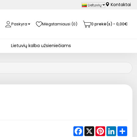
Kontaktai
Lietuvių
Paskyra
Mėgstamiausi (0)
0 prekė(s) - 0,00€
Lietuvių kalba užsieniečiams
Facebook
X
Pinterest
LinkedIn
Shar