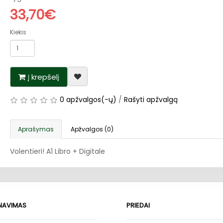
33,70€
Kiekis
Į krepšelį
0 apžvalgos(-ų)
/
Rašyti apžvalgą
Aprašymas
Apžvalgos (0)
Volentieri! A1 Libro + Digitale
RNAVIMAS
PRIEDAI