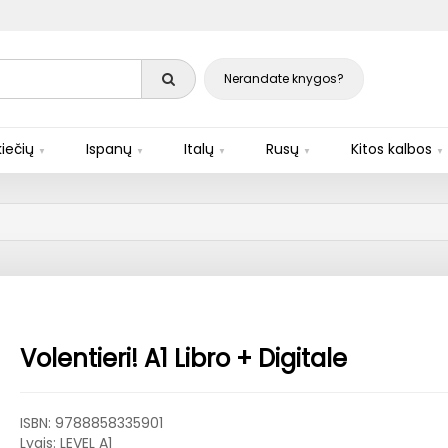
Nerandate knygos?
iečių
Ispanų
Italų
Rusų
Kitos kalbos
Volentieri! A1 Libro + Digitale
ISBN:
9788858335901
Lygis: LEVEL A1