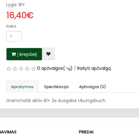
Lygis: B1+
16,40€
Kiekis
Į krepšelį
0 apžvalgos(-ų)
/
Rašyti apžvalgą
Aprašymas
Specifikacija
Apžvalgos (0)
Grammatik aktiv B1+ 2e Ausgabe Ubungsbuch
RNAVIMAS
PRIEDAI