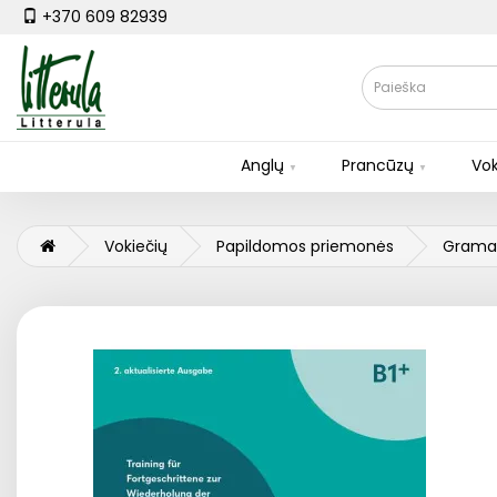
+370 609 82939
Anglų
Prancūzų
Vok
Vokiečių
Papildomos priemonės
Gramat