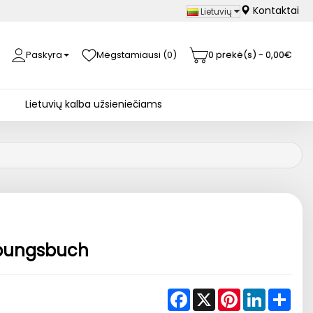
Kontaktai
Lietuvių
Paskyra
Mėgstamiausi (0)
0 prekė(s) - 0,00€
Lietuvių kalba užsieniečiams
Ubungsbuch
Facebook
X
Pinterest
LinkedIn
Shar