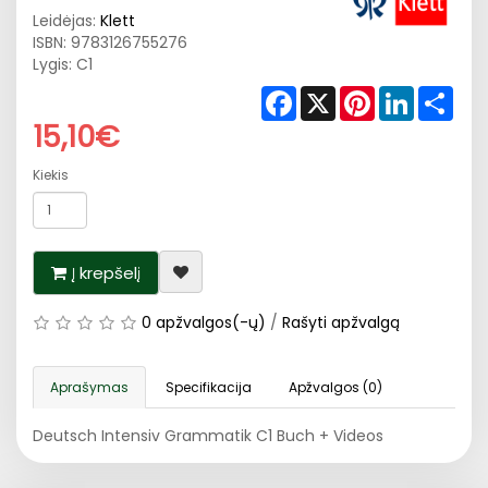
Leidėjas:
Klett
ISBN:
9783126755276
Lygis: C1
Facebook
X
Pinterest
LinkedIn
Shar
15,10€
Kiekis
Į krepšelį
0 apžvalgos(-ų)
/
Rašyti apžvalgą
Aprašymas
Specifikacija
Apžvalgos (0)
Deutsch Intensiv Grammatik C1 Buch + Videos