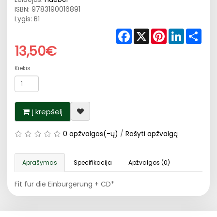
ISBN:
9783190016891
Lygis: B1
Facebook
X
Pinterest
LinkedIn
Shar
13,50€
Kiekis
Į krepšelį
0 apžvalgos(-ų)
/
Rašyti apžvalgą
Aprašymas
Specifikacija
Apžvalgos (0)
Fit fur die Einburgerung + CD*