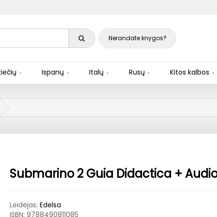
Nerandate knygos?
iečių
Ispanų
Italų
Rusų
Kitos kalbos
Submarino 2 Guia Didactica + Audi
Leidėjas:
Edelsa
ISBN:
9788490811085