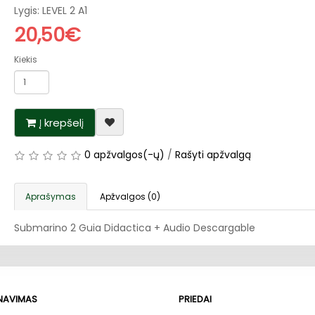
Lygis: LEVEL 2 A1
20,50€
Kiekis
Į krepšelį
0 apžvalgos(-ų)
/
Rašyti apžvalgą
Aprašymas
Apžvalgos (0)
Submarino 2 Guia Didactica + Audio Descargable
RNAVIMAS
PRIEDAI