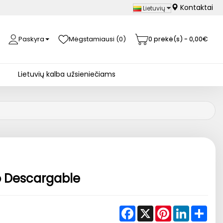
Kontaktai
Lietuvių
Paskyra
Mėgstamiausi (0)
0 prekė(s) - 0,00€
Lietuvių kalba užsieniečiams
o Descargable
Facebook
X
Pinterest
LinkedIn
Shar