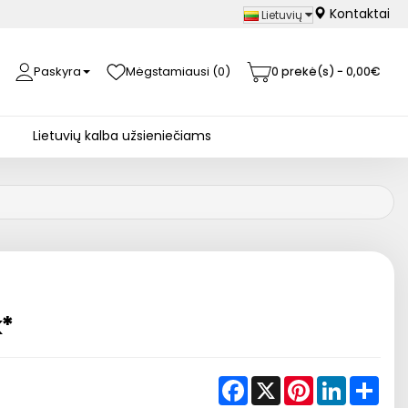
Kontaktai
Lietuvių
Paskyra
Mėgstamiausi (0)
0 prekė(s) - 0,00€
Lietuvių kalba užsieniečiams
k*
Facebook
X
Pinterest
LinkedIn
Shar