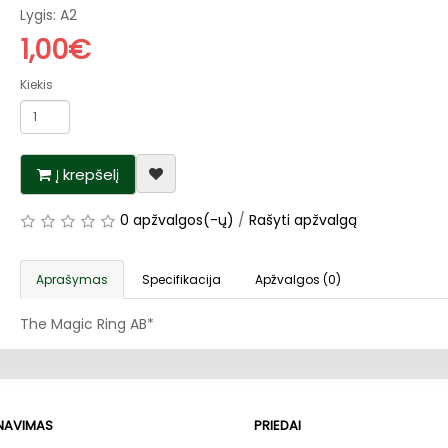
Lygis: A2
1,00€
Kiekis
Į krepšelį
0 apžvalgos(-ų)
/
Rašyti apžvalgą
Aprašymas
Specifikacija
Apžvalgos (0)
The Magic Ring AB*
RNAVIMAS
PRIEDAI