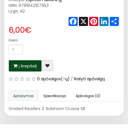
ISBN:
9781842167953
Lygis: A2
Facebook
X
Pinterest
LinkedIn
Shar
6,00€
Kiekis
Į krepšelį
0 apžvalgos(-ų)
/
Rašyti apžvalgą
Aprašymas
Specifikacija
Apžvalgos (0)
Graded Readers 2: Robinson Crusoe SB