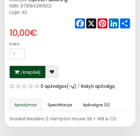
ISBN:
9781842161562
Lygis: A2
Facebook
X
Pinterest
LinkedIn
Shar
10,00€
Kiekis
Į krepšelį
0 apžvalgos(-ų)
/
Rašyti apžvalgą
Aprašymas
Specifikacija
Apžvalgos (0)
Graded Readers 2: Hampton House SB + WB & CD