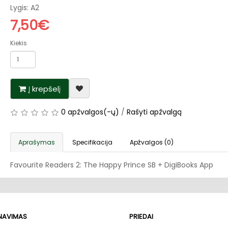
Lygis: A2
7,50€
Kiekis
Į krepšelį
0 apžvalgos(-ų)
/
Rašyti apžvalgą
Aprašymas
Specifikacija
Apžvalgos (0)
Favourite Readers 2: The Happy Prince SB + DigiBooks App
RNAVIMAS
PRIEDAI