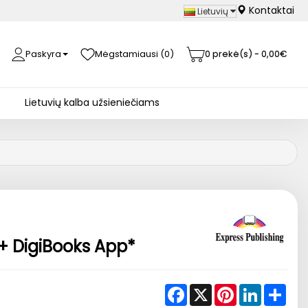
Kontaktai
Lietuvių
Paskyra
Mėgstamiausi (0)
0 prekė(s) - 0,00€
Lietuvių kalba užsieniečiams
 + DigiBooks App*
Facebook
X
Pinterest
LinkedIn
Shar