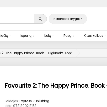
Nerandate knygos?
iečių
Ispanų
Italų
Rusų
Kitos kalbos
e 2: The Happy Prince. Book + DigiBooks App*
Favourite 2: The Happy Prince. Book
Leidėjas:
Express Publishing
ISBN:
9781399213158