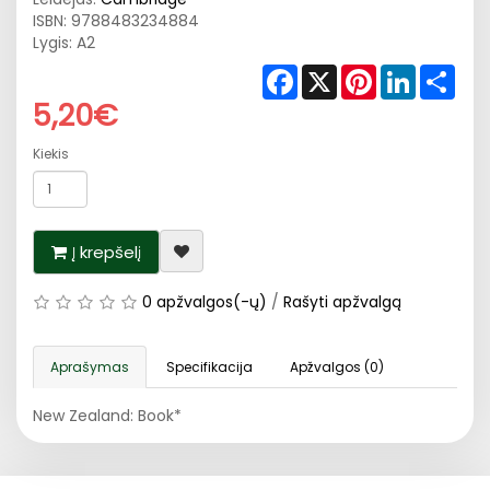
ISBN:
9788483234884
Lygis: A2
Facebook
X
Pinterest
LinkedIn
Shar
5,20€
Kiekis
Į krepšelį
0 apžvalgos(-ų)
/
Rašyti apžvalgą
Aprašymas
Specifikacija
Apžvalgos (0)
New Zealand: Book*