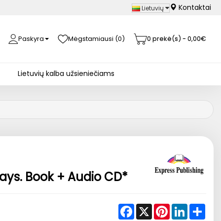
Kontaktai
Lietuvių
Paskyra
Mėgstamiausi (0)
0 prekė(s) - 0,00€
Lietuvių kalba užsieniečiams
Days. Book + Audio CD*
Facebook
X
Pinterest
LinkedIn
Shar