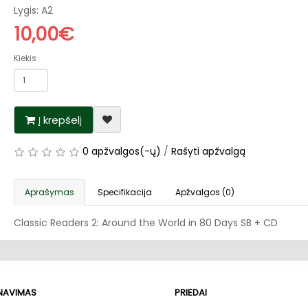
Lygis: A2
10,00€
Kiekis
Į krepšelį
0 apžvalgos(-ų)
/
Rašyti apžvalgą
Aprašymas
Specifikacija
Apžvalgos (0)
Classic Readers 2: Around the World in 80 Days SB + CD
RNAVIMAS
PRIEDAI