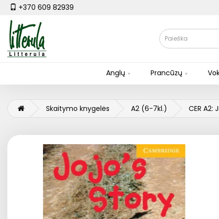
+370 609 82939
Anglų
Prancūzų
Vok
Skaitymo knygelės
A2 (6-7kl.)
CER A2: J