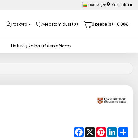
Kontaktai
Lietuvių
Paskyra
Mėgstamiausi (0)
0 prekė(s) - 0,00€
Lietuvių kalba užsieniečiams
Facebook
X
Pinterest
LinkedIn
Shar