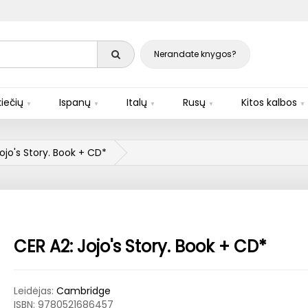
Nerandate knygos?
iečių
Ispanų
Italų
Rusų
Kitos kalbos
ojo's Story. Book + CD*
CER A2: Jojo's Story. Book + CD*
Leidėjas:
Cambridge
ISBN:
9780521686457