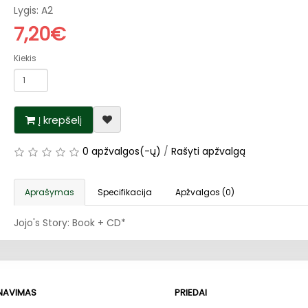
Lygis: A2
7,20€
Kiekis
Į krepšelį
0 apžvalgos(-ų)
/
Rašyti apžvalgą
Aprašymas
Specifikacija
Apžvalgos (0)
Jojo's Story: Book + CD*
RNAVIMAS
PRIEDAI