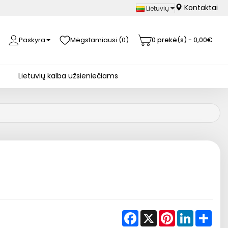
Kontaktai
Lietuvių
Paskyra
Mėgstamiausi (0)
0 prekė(s) - 0,00€
Lietuvių kalba užsieniečiams
Facebook
X
Pinterest
LinkedIn
Shar