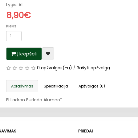
Lygis: A1
8,90€
Kiekis
Į krepšelį
0 apžvalgos(-ų)
/
Rašyti apžvalgą
Aprašymas
Specifikacija
Apžvalgos (0)
El Ladron Burlado Alumno*
RNAVIMAS
PRIEDAI