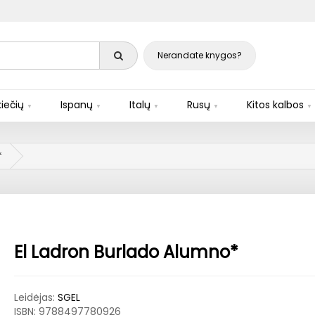
Nerandate knygos?
iečių
Ispanų
Italų
Rusų
Kitos kalbos
*
El Ladron Burlado Alumno*
Leidėjas:
SGEL
ISBN:
9788497780926