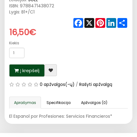
ISBN:
9788471438072
Lygis: B1+/C1
Facebook
X
Pinterest
LinkedIn
Shar
16,50€
Kiekis
Į krepšelį
0 apžvalgos(-ų)
/
Rašyti apžvalgą
Aprašymas
Specifikacija
Apžvalgos (0)
El Espanol por Profesiones: Servicios Financieros*