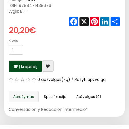
ISBN:
9788471438676
Lygis: B1+
Facebook
X
Pinterest
LinkedIn
Shar
20,20€
Kiekis
Į krepšelį
0 apžvalgos(-ų)
/
Rašyti apžvalgą
Aprašymas
Specifikacija
Apžvalgos (0)
Conversacion y Redaccion Intermedio*