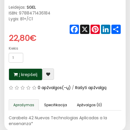
Leidėjas:
SGEL
ISBN:
9788471436184
Lygis: B1+/C1
Facebook
X
Pinterest
LinkedIn
Shar
22,80€
Kiekis
Į krepšelį
0 apžvalgos(-ų)
/
Rašyti apžvalgą
Aprašymas
Specifikacija
Apžvalgos (0)
Carabela 42 Nuevas Technologias Aplicadas a la
ensenanza*