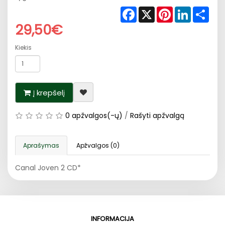
Facebook
X
Pinterest
LinkedIn
Shar
29,50€
Kiekis
Į krepšelį
0 apžvalgos(-ų)
/
Rašyti apžvalgą
Aprašymas
Apžvalgos (0)
Canal Joven 2 CD*
INFORMACIJA