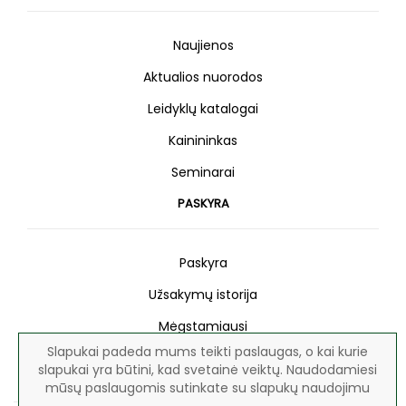
Naujienos
Aktualios nuorodos
Leidyklų katalogai
Kainininkas
Seminarai
PASKYRA
Paskyra
Užsakymų istorija
Mėgstamiausi
Slapukai padeda mums teikti paslaugas, o kai kurie
Naujienlaiškis
slapukai yra būtini, kad svetainė veiktų. Naudodamiesi
mūsų paslaugomis sutinkate su slapukų naudojimu