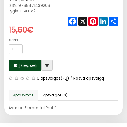
ISBN:
9788471439208
Lygis: LEVEL A2
Facebook
X
Pinterest
LinkedIn
Shar
15,60€
Kiekis
Į krepšelį
0 apžvalgos(-ų)
/
Rašyti apžvalgą
Aprašymas
Apžvalgos (0)
Avance Elemental Prof.*