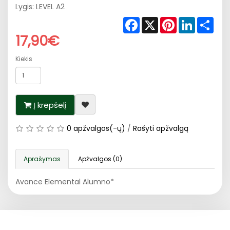
Lygis: LEVEL A2
Facebook
X
Pinterest
LinkedIn
Shar
17,90€
Kiekis
Į krepšelį
0 apžvalgos(-ų)
/
Rašyti apžvalgą
Aprašymas
Apžvalgos (0)
Avance Elemental Alumno*