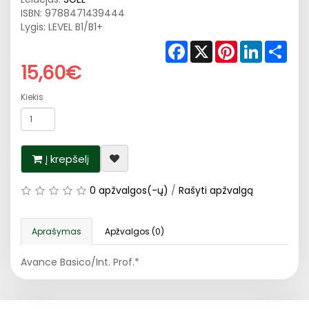
ISBN:
9788471439444
Lygis: LEVEL B1/B1+
Facebook
X
Pinterest
LinkedIn
Shar
15,60€
Kiekis
Į krepšelį
0 apžvalgos(-ų)
/
Rašyti apžvalgą
Aprašymas
Apžvalgos (0)
Avance Basico/Int. Prof.*