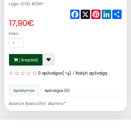
Lygis: LEVEL B1/B1+
Facebook
X
Pinterest
LinkedIn
Shar
17,90€
Kiekis
Į krepšelį
0 apžvalgos(-ų)
/
Rašyti apžvalgą
Aprašymas
Apžvalgos (0)
Avance Basico/Int. Alumno*