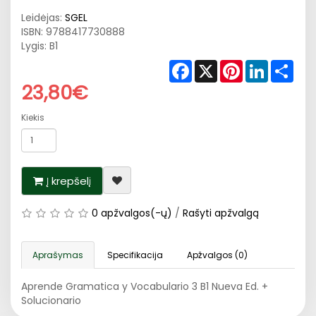
Leidėjas:
SGEL
ISBN:
9788417730888
Lygis: B1
Facebook
X
Pinterest
LinkedIn
Shar
23,80€
Kiekis
Į krepšelį
0 apžvalgos(-ų)
/
Rašyti apžvalgą
Aprašymas
Specifikacija
Apžvalgos (0)
Aprende Gramatica y Vocabulario 3 B1 Nueva Ed. +
Solucionario