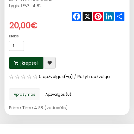
Lygis: LEVEL 4 B2
Facebook
X
Pinterest
LinkedIn
Shar
20,00€
Kiekis
Į krepšelį
0 apžvalgos(-ų)
/
Rašyti apžvalgą
Aprašymas
Apžvalgos (0)
Prime Time 4 SB (vadovėlis)