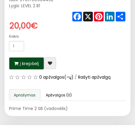
Lygis: LEVEL 2 B1
Facebook
X
Pinterest
LinkedIn
Shar
20,00€
Kiekis
Į krepšelį
0 apžvalgos(-ų)
/
Rašyti apžvalgą
Aprašymas
Apžvalgos (0)
Prime Time 2 SB (vadovėlis)