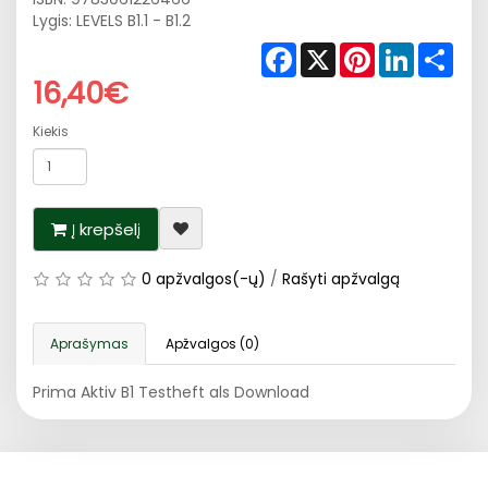
Lygis: LEVELS B1.1 - B1.2
Facebook
X
Pinterest
LinkedIn
Shar
16,40€
Kiekis
Į krepšelį
0 apžvalgos(-ų)
/
Rašyti apžvalgą
Aprašymas
Apžvalgos (0)
Prima Aktiv B1 Testheft als Download