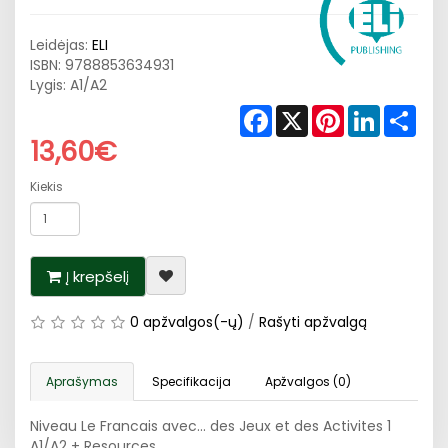
Leidėjas:
ELI
ISBN:
9788853634931
Lygis: A1/A2
Facebook
X
Pinterest
LinkedIn
Shar
13,60€
Kiekis
Į krepšelį
0 apžvalgos(-ų)
/
Rašyti apžvalgą
Aprašymas
Specifikacija
Apžvalgos (0)
Niveau Le Francais avec... des Jeux et des Activites 1
A1/A2 + Resources