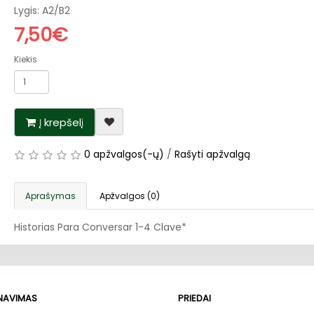
Lygis: A2/B2
7,50€
Kiekis
Į krepšelį
0 apžvalgos(-ų)
/
Rašyti apžvalgą
Aprašymas
Apžvalgos (0)
Historias Para Conversar 1-4 Clave*
RNAVIMAS
PRIEDAI