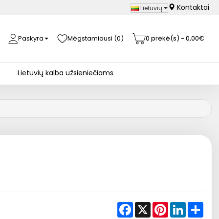
Kontaktai
Lietuvių
Paskyra
Mėgstamiausi (0)
0 prekė(s) - 0,00€
Lietuvių kalba užsieniečiams
Facebook
X
Pinterest
LinkedIn
Shar