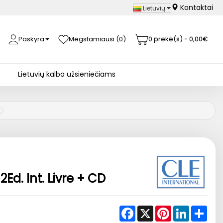
Kontaktai
Lietuvių
Paskyra
Mėgstamiausi (0)
0 prekė(s) - 0,00€
Lietuvių kalba užsieniečiams
Ed. Int. Livre + CD
Facebook
X
Pinterest
LinkedIn
Shar