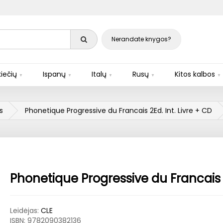
Nerandate knygos?
iečių
Ispanų
Italų
Rusų
Kitos kalbos
s
Phonetique Progressive du Francais 2Ed. Int. Livre + CD
Phonetique Progressive du Francais 2
Leidėjas:
CLE
ISBN:
9782090382136