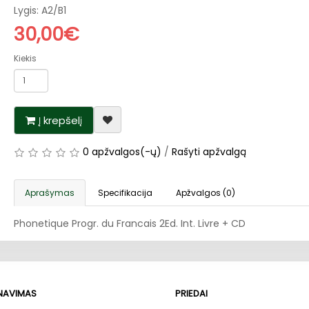
Lygis: A2/B1
30,00€
Kiekis
Į krepšelį
0 apžvalgos(-ų)
/
Rašyti apžvalgą
Aprašymas
Specifikacija
Apžvalgos (0)
Phonetique Progr. du Francais 2Ed. Int. Livre + CD
RNAVIMAS
PRIEDAI