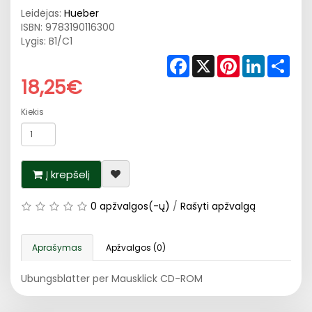
Leidėjas:
Hueber
ISBN:
9783190116300
Lygis: B1/C1
Facebook
X
Pinterest
LinkedIn
Shar
18,25€
Kiekis
Į krepšelį
0 apžvalgos(-ų)
/
Rašyti apžvalgą
Aprašymas
Apžvalgos (0)
Ubungsblatter per Mausklick CD-ROM