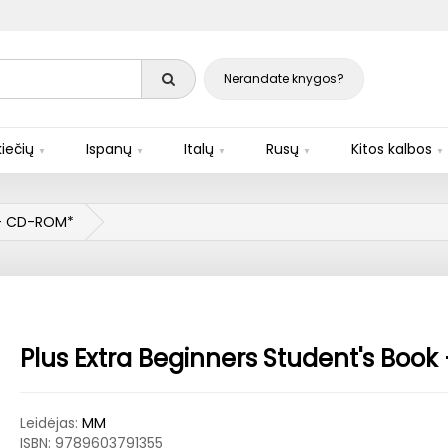
Nerandate knygos?
iečių
Ispanų
Italų
Rusų
Kitos kalbos
k + CD-ROM*
Plus Extra Beginners Student's Boo
Leidėjas:
MM
ISBN:
9789603791355