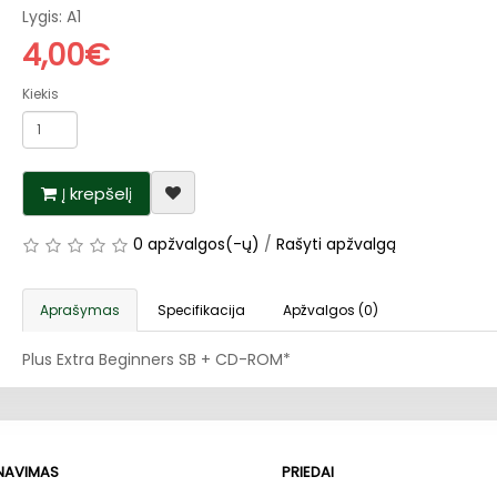
Lygis: A1
4,00€
Kiekis
Į krepšelį
0 apžvalgos(-ų)
/
Rašyti apžvalgą
Aprašymas
Specifikacija
Apžvalgos (0)
Plus Extra Beginners SB + CD-ROM*
RNAVIMAS
PRIEDAI