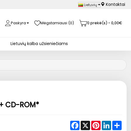
Kontaktai
Lietuvių
Paskyra
Mėgstamiausi (0)
0 prekė(s) - 0,00€
Lietuvių kalba užsieniečiams
k + CD-ROM*
Facebook
X
Pinterest
LinkedIn
Shar