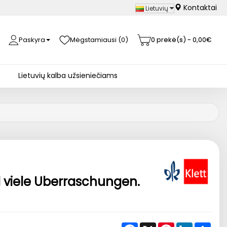
Kontaktai
Lietuvių
Paskyra
Mėgstamiausi (0)
0 prekė(s) - 0,00€
Lietuvių kalba užsieniečiams
d viele Uberraschungen.
Facebook
X
Pinterest
LinkedIn
Shar