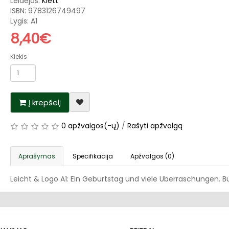
Leidėjas:
Klett
ISBN:
9783126749497
Lygis: A1
8,40€
Kiekis
Į krepšelį
0 apžvalgos(-ų)
/
Rašyti apžvalgą
Aprašymas
Specifikacija
Apžvalgos (0)
Leicht & Logo A1: Ein Geburtstag und viele Uberraschungen. Bu