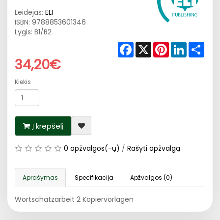
Leidėjas:
ELI
ISBN:
9788853601346
Lygis: B1/B2
Facebook
X
Pinterest
LinkedIn
Shar
34,20€
Kiekis
Į krepšelį
0 apžvalgos(-ų)
/
Rašyti apžvalgą
Aprašymas
Specifikacija
Apžvalgos (0)
Wortschatzarbeit 2 Kopiervorlagen