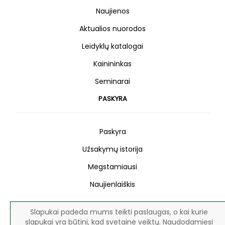
Naujienos
Aktualios nuorodos
Leidyklų katalogai
Kainininkas
Seminarai
PASKYRA
Paskyra
Užsakymų istorija
Mėgstamiausi
Naujienlaiškis
Slapukai padeda mums teikti paslaugas, o kai kurie
slapukai yra būtini, kad svetainė veiktų. Naudodamiesi
Visos teisės saugomos © 2026