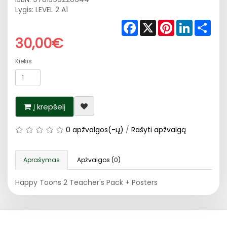
Lygis: LEVEL 2 A1
Facebook
X
Pinterest
LinkedIn
Shar
30,00€
Kiekis
Į krepšelį
0 apžvalgos(-ų)
/
Rašyti apžvalgą
Aprašymas
Apžvalgos (0)
Happy Toons 2 Teacher's Pack + Posters