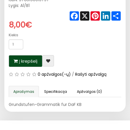
Lygis: A1/B1
Facebook
X
Pinterest
LinkedIn
Shar
8,00€
Kiekis
Į krepšelį
0 apžvalgos(-ų)
/
Rašyti apžvalgą
Aprašymas
Specifikacija
Apžvalgos (0)
Grundstufen-Grammatik fur DaF KB