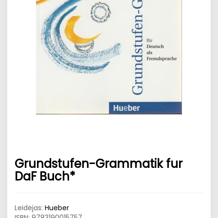
Grundstufen-Grammatik fur
DaF Buch*
Leidėjas:
Hueber
ISBN:
9783190015757