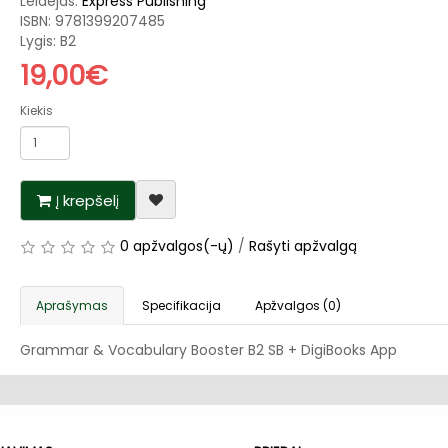
Leidėjas:
Express Publishing
ISBN:
9781399207485
Lygis: B2
19,00€
Kiekis
Į krepšelį
0 apžvalgos(-ų)
/
Rašyti apžvalgą
Aprašymas
Specifikacija
Apžvalgos (0)
Grammar & Vocabulary Booster B2 SB + DigiBooks App