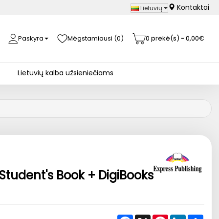
Kontaktai
Lietuvių
Paskyra
Mėgstamiausi (0)
0 prekė(s) - 0,00€
Lietuvių kalba užsieniečiams
tudent's Book + DigiBooks
Facebook
X
Pinterest
LinkedIn
Shar