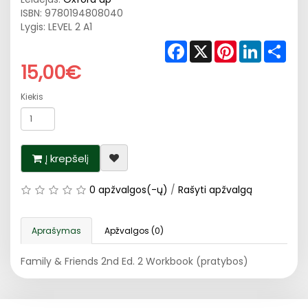
ISBN:
9780194808040
Lygis: LEVEL 2 A1
Facebook
X
Pinterest
LinkedIn
Shar
15,00€
Kiekis
Į krepšelį
0 apžvalgos(-ų)
/
Rašyti apžvalgą
Aprašymas
Apžvalgos (0)
Family & Friends 2nd Ed. 2 Workbook (pratybos)