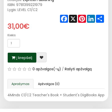
ISBN:
9781399221979
Lygis: LEVEL C1/C2
Facebook
X
Pinterest
LinkedIn
Shar
31,00€
Kiekis
Į krepšelį
0 apžvalgos(-ų)
/
Rašyti apžvalgą
Aprašymas
Apžvalgos (0)
4Minds C1/C2 Teacher's Book + Student's DigiBooks App