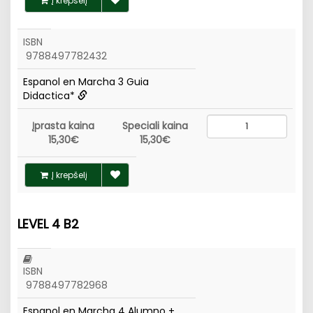
Į krepšelį
ISBN
9788497782432
Espanol en Marcha 3 Guia
Didactica*
Įprasta kaina
Speciali kaina
15,30€
15,30€
Į krepšelį
LEVEL 4 B2
ISBN
9788497782968
Espanol en Marcha 4 Alumno +