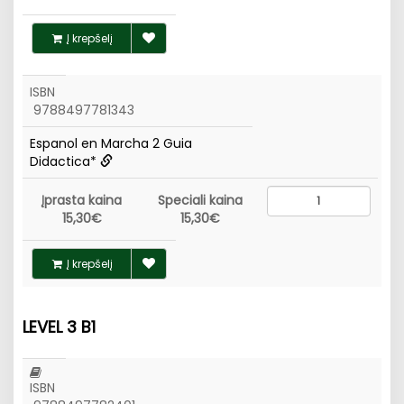
Į krepšelį
ISBN
9788497781343
Espanol en Marcha 2 Guia
Didactica*
Įprasta kaina
Speciali kaina
15,30€
15,30€
Į krepšelį
LEVEL 3 B1
ISBN