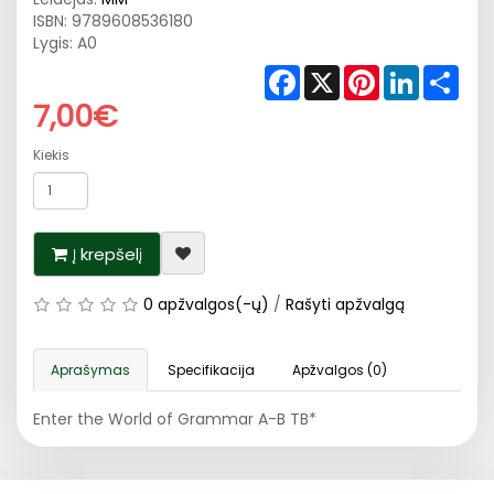
ISBN:
9789608536180
Lygis: A0
Facebook
X
Pinterest
LinkedIn
Shar
7,00€
Kiekis
Į krepšelį
0 apžvalgos(-ų)
/
Rašyti apžvalgą
Aprašymas
Specifikacija
Apžvalgos (0)
Enter the World of Grammar A-B TB*