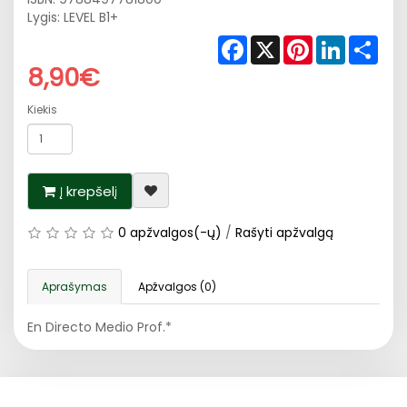
Lygis: LEVEL B1+
Facebook
X
Pinterest
LinkedIn
Shar
8,90€
Kiekis
Į krepšelį
0 apžvalgos(-ų)
/
Rašyti apžvalgą
Aprašymas
Apžvalgos (0)
En Directo Medio Prof.*