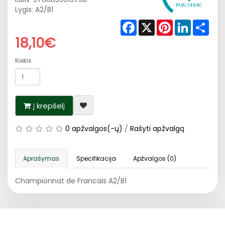
Lygis: A2/B1
Facebook
X
Pinterest
LinkedIn
Shar
18,10€
Kiekis
Į krepšelį
0 apžvalgos(-ų)
/
Rašyti apžvalgą
Aprašymas
Specifikacija
Apžvalgos (0)
Championnat de Francais A2/B1