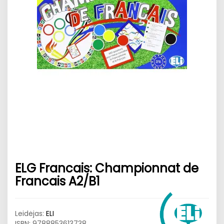
ELG Francais: Championnat de
Francais A2/B1
Leidėjas:
ELI
ISBN:
9788853613738