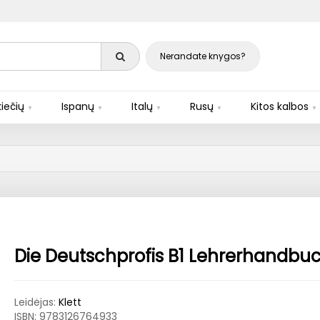
Nerandate knygos?
iečių
Ispanų
Italų
Rusų
Kitos kalbos
Die Deutschprofis B1 Lehrerhandbu
Leidėjas:
Klett
ISBN:
9783126764933