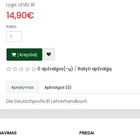
Lygis: LEVEL B1
14,90€
Kiekis
Į krepšelį
0 apžvalgos(-ų)
/
Rašyti apžvalgą
Aprašymas
Apžvalgos (0)
Die Deutschprofis B1 Lehrerhandbuch
RNAVIMAS
PRIEDAI