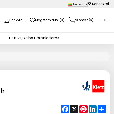
Kontaktai
Lietuvių
Paskyra
Mėgstamiausi (0)
0 prekė(s) - 0,00€
Lietuvių kalba užsieniečiams
ch
Facebook
X
Pinterest
LinkedIn
Shar