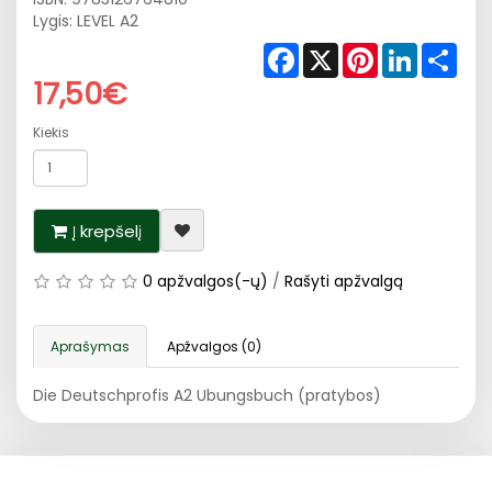
Lygis: LEVEL A2
Facebook
X
Pinterest
LinkedIn
Shar
17,50€
Kiekis
Į krepšelį
0 apžvalgos(-ų)
/
Rašyti apžvalgą
Aprašymas
Apžvalgos (0)
Die Deutschprofis A2 Ubungsbuch (pratybos)