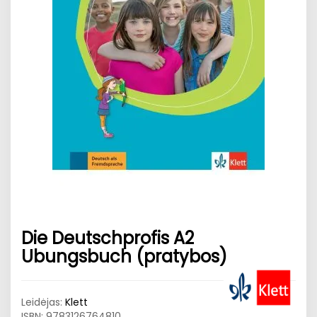
Die Deutschprofis A2
Ubungsbuch (pratybos)
Leidėjas:
Klett
ISBN:
9783126764810